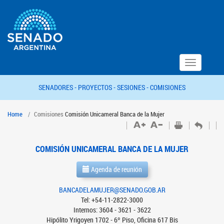
Toggle
navigation
SENADORES -
PROYECTOS -
SESIONES -
COMISIONES
Home
Comisiones
Comisión Unicameral Banca de la Mujer
COMISIÓN UNICAMERAL BANCA DE LA MUJER
Agenda de reunión
BANCADELAMUJER@SENADO.GOB.AR
Tel: +54-11-2822-3000
Internos: 3604 - 3621 - 3622
Hipólito Yrigoyen 1702 - 6º Piso, Oficina 617 Bis