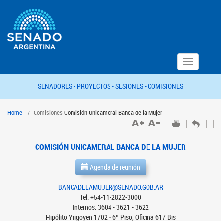
Toggle
navigation
SENADORES -
PROYECTOS -
SESIONES -
COMISIONES
Home
Comisiones
Comisión Unicameral Banca de la Mujer
COMISIÓN UNICAMERAL BANCA DE LA MUJER
Agenda de reunión
BANCADELAMUJER@SENADO.GOB.AR
Tel: +54-11-2822-3000
Internos: 3604 - 3621 - 3622
Hipólito Yrigoyen 1702 - 6º Piso, Oficina 617 Bis