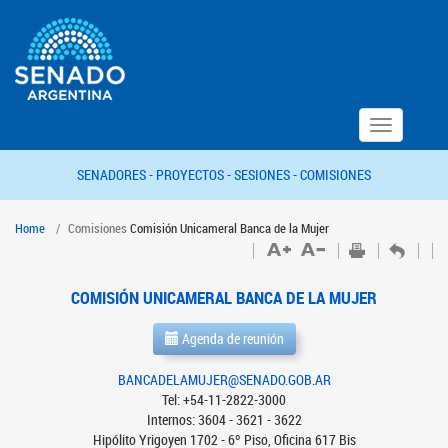
Toggle
navigation
SENADORES -
PROYECTOS -
SESIONES -
COMISIONES
Home
Comisiones
Comisión Unicameral Banca de la Mujer
COMISIÓN UNICAMERAL BANCA DE LA MUJER
Agenda de reunión
BANCADELAMUJER@SENADO.GOB.AR
Tel: +54-11-2822-3000
Internos: 3604 - 3621 - 3622
Hipólito Yrigoyen 1702 - 6º Piso, Oficina 617 Bis