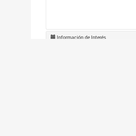
Información de Interés
A
2
La
po
I
2
Se
co