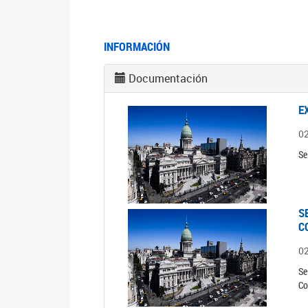
INFORMACIÓN
Documentación
E
0
Se
S
C
0
Se
Co