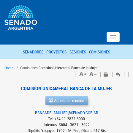
Toggle
navigation
SENADORES -
PROYECTOS -
SESIONES -
COMISIONES
Home
Comisiones
Comisión Unicameral Banca de la Mujer
COMISIÓN UNICAMERAL BANCA DE LA MUJER
Agenda de reunión
BANCADELAMUJER@SENADO.GOB.AR
Tel: +54-11-2822-3000
Internos: 3604 - 3621 - 3622
Hipólito Yrigoyen 1702 - 6º Piso, Oficina 617 Bis