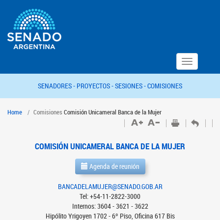
Toggle
navigation
SENADORES -
PROYECTOS -
SESIONES -
COMISIONES
Home
Comisiones
Comisión Unicameral Banca de la Mujer
COMISIÓN UNICAMERAL BANCA DE LA MUJER
Agenda de reunión
BANCADELAMUJER@SENADO.GOB.AR
Tel: +54-11-2822-3000
Internos: 3604 - 3621 - 3622
Hipólito Yrigoyen 1702 - 6º Piso, Oficina 617 Bis