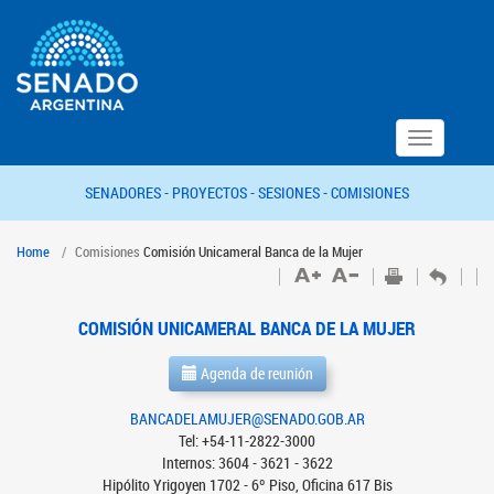
Toggle
navigation
SENADORES -
PROYECTOS -
SESIONES -
COMISIONES
Home
Comisiones
Comisión Unicameral Banca de la Mujer
COMISIÓN UNICAMERAL BANCA DE LA MUJER
Agenda de reunión
BANCADELAMUJER@SENADO.GOB.AR
Tel: +54-11-2822-3000
Internos: 3604 - 3621 - 3622
Hipólito Yrigoyen 1702 - 6º Piso, Oficina 617 Bis