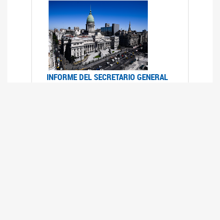
INFORME DEL SECRETARIO GENERAL
DE ONU SOBRE ACCESO A LA
JUSTICIA PARA MUJERES Y NIÑAS
12/06/2026
Durante el 70 período de sesiones de la
Comisión de la Condición Jurídica y Social de la
Mujer, el Secretario General de las Naciones
Unidas presentó el Informe "Garantizar y
fortalecer el acceso a la justicia para todas las
mujeres y las niñas".