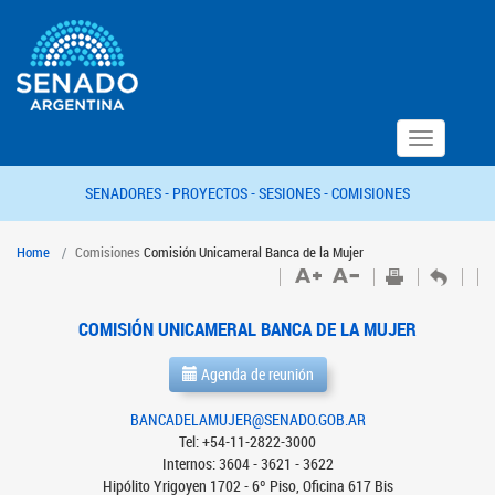
Toggle
navigation
SENADORES -
PROYECTOS -
SESIONES -
COMISIONES
Home
Comisiones
Comisión Unicameral Banca de la Mujer
COMISIÓN UNICAMERAL BANCA DE LA MUJER
Agenda de reunión
BANCADELAMUJER@SENADO.GOB.AR
Tel: +54-11-2822-3000
Internos: 3604 - 3621 - 3622
Hipólito Yrigoyen 1702 - 6º Piso, Oficina 617 Bis