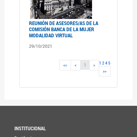
REUNIÓN DE ASESORES/AS DE LA
COMISIÓN BANCA DE LA MUJER
MODALIDAD VIRTUAL
29/10/2021
1
2
4
5
3
<<
<
>
>>
INSTITUCIONAL