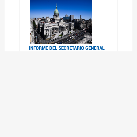
INFORME DEL SECRETARIO GENERAL
DE ONU SOBRE ACCESO A LA
JUSTICIA PARA MUJERES Y NIÑAS
12/06/2026
Durante el 70 período de sesiones de la
Comisión de la Condición Jurídica y Social de la
Mujer, el Secretario General de las Naciones
Unidas presentó el Informe "Garantizar y
fortalecer el acceso a la justicia para todas las
mujeres y las niñas".