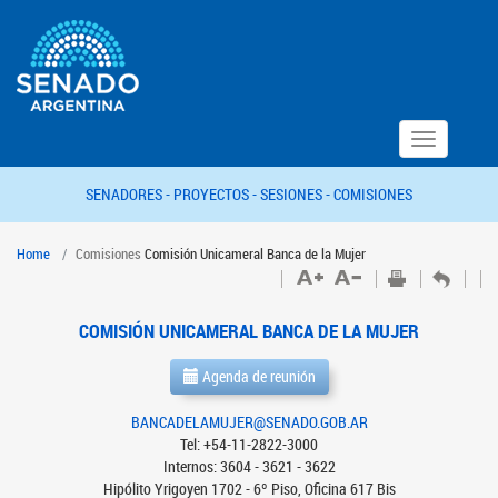
Toggle
navigation
SENADORES -
PROYECTOS -
SESIONES -
COMISIONES
Home
Comisiones
Comisión Unicameral Banca de la Mujer
COMISIÓN UNICAMERAL BANCA DE LA MUJER
Agenda de reunión
BANCADELAMUJER@SENADO.GOB.AR
Tel: +54-11-2822-3000
Internos: 3604 - 3621 - 3622
Hipólito Yrigoyen 1702 - 6º Piso, Oficina 617 Bis