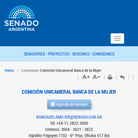
Toggle
navigation
SENADORES -
PROYECTOS -
SESIONES -
COMISIONES
Home
Comisiones
Comisión Unicameral Banca de la Mujer
COMISIÓN UNICAMERAL BANCA DE LA MUJER
Agenda de reunión
BANCADELAMUJER@SENADO.GOB.AR
Tel: +54-11-2822-3000
Internos: 3604 - 3621 - 3622
Hipólito Yrigoyen 1702 - 6º Piso, Oficina 617 Bis