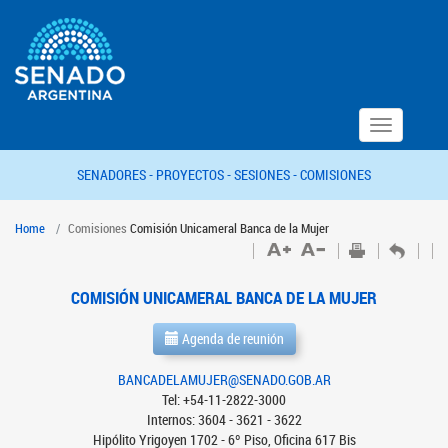
Toggle
navigation
SENADORES -
PROYECTOS -
SESIONES -
COMISIONES
Home
Comisiones
Comisión Unicameral Banca de la Mujer
COMISIÓN UNICAMERAL BANCA DE LA MUJER
Agenda de reunión
BANCADELAMUJER@SENADO.GOB.AR
Tel: +54-11-2822-3000
Internos: 3604 - 3621 - 3622
Hipólito Yrigoyen 1702 - 6º Piso, Oficina 617 Bis