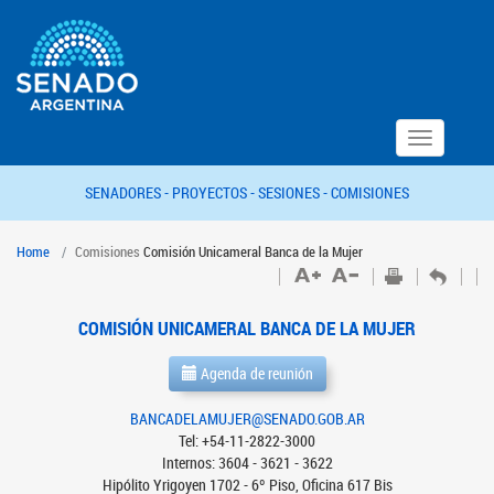
Toggle
navigation
SENADORES -
PROYECTOS -
SESIONES -
COMISIONES
Home
Comisiones
Comisión Unicameral Banca de la Mujer
COMISIÓN UNICAMERAL BANCA DE LA MUJER
Agenda de reunión
BANCADELAMUJER@SENADO.GOB.AR
Tel: +54-11-2822-3000
Internos: 3604 - 3621 - 3622
Hipólito Yrigoyen 1702 - 6º Piso, Oficina 617 Bis