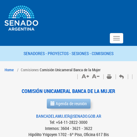
Toggle
navigation
SENADORES -
PROYECTOS -
SESIONES -
COMISIONES
Home
Comisiones
Comisión Unicameral Banca de la Mujer
COMISIÓN UNICAMERAL BANCA DE LA MUJER
Agenda de reunión
BANCADELAMUJER@SENADO.GOB.AR
Tel: +54-11-2822-3000
Internos: 3604 - 3621 - 3622
Hipólito Yrigoyen 1702 - 6º Piso, Oficina 617 Bis