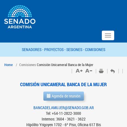
Toggle
navigation
SENADORES -
PROYECTOS -
SESIONES -
COMISIONES
Home
Comisiones
Comisión Unicameral Banca de la Mujer
COMISIÓN UNICAMERAL BANCA DE LA MUJER
Agenda de reunión
BANCADELAMUJER@SENADO.GOB.AR
Tel: +54-11-2822-3000
Internos: 3604 - 3621 - 3622
Hipólito Yrigoyen 1702 - 6º Piso, Oficina 617 Bis