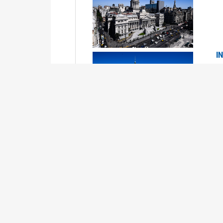
I
2
Se
P
G
2
La
Su
P
0