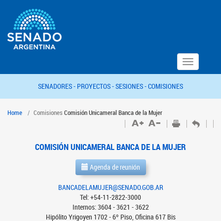
Toggle
navigation
SENADORES -
PROYECTOS -
SESIONES -
COMISIONES
Home
Comisiones
Comisión Unicameral Banca de la Mujer
COMISIÓN UNICAMERAL BANCA DE LA MUJER
Agenda de reunión
BANCADELAMUJER@SENADO.GOB.AR
Tel: +54-11-2822-3000
Internos: 3604 - 3621 - 3622
Hipólito Yrigoyen 1702 - 6º Piso, Oficina 617 Bis