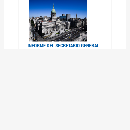
INFORME DEL SECRETARIO GENERAL
DE ONU SOBRE ACCESO A LA
JUSTICIA PARA MUJERES Y NIÑAS
12/06/2026
Durante el 70 período de sesiones de la
Comisión de la Condición Jurídica y Social de la
Mujer, el Secretario General de las Naciones
Unidas presentó el Informe "Garantizar y
fortalecer el acceso a la justicia para todas las
mujeres y las niñas".