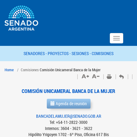
Toggle
navigation
SENADORES -
PROYECTOS -
SESIONES -
COMISIONES
Home
Comisiones
Comisión Unicameral Banca de la Mujer
COMISIÓN UNICAMERAL BANCA DE LA MUJER
Agenda de reunión
BANCADELAMUJER@SENADO.GOB.AR
Tel: +54-11-2822-3000
Internos: 3604 - 3621 - 3622
Hipólito Yrigoyen 1702 - 6º Piso, Oficina 617 Bis