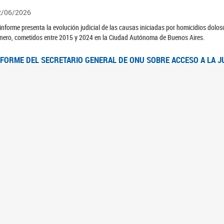
2/06/2026
 informe presenta la evolución judicial de las causas iniciadas por homicidios dolo
nero, cometidos entre 2015 y 2024 en la Ciudad Autónoma de Buenos Aires.
NFORME DEL SECRETARIO GENERAL DE ONU SOBRE ACCESO A LA J
2/06/2026
rante el 70 período de sesiones de la Comisión de la Condición Jurídica y Social de 
idas presentó el Informe "Garantizar y fortalecer el acceso a la justicia para todas l
OMITÉ CEDAW. OBSERVACIONES FINALES AL 8VO. INFORME PERIÓ
3/06/2026
 23 de febrero de 2026, el Comité para la Eliminación de la Discriminación contra l
servaciones Finales al 8vo. Informe Periódico presentado por Argentina, en relació
jeres.
NDEC PRESENTÓ DOSSIER ESTADÍSTICO EN EL MARCO DEL 8M