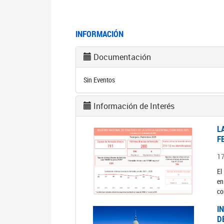
INFORMACIÓN
Documentación
Sin Eventos
Información de Interés
L
F
1
El
en
co
I
D