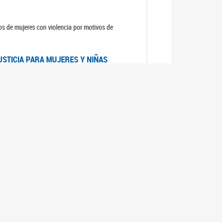
sos de mujeres con violencia por motivos de
USTICIA PARA MUJERES Y NIÑAS
la Mujer, el Secretario General de las Naciones
as mujeres y las niñas".
DICO DE ARGENTINA
a Mujer de Naciones Unidas publicó las
n con los avances en materia de derechos de las