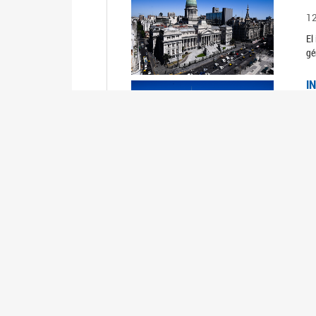
1
El
gé
I
1
Du
Un
C
0
El
Ob
mu
I