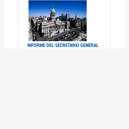
INFORME DEL SECRETARIO GENERAL
DE ONU SOBRE ACCESO A LA
JUSTICIA PARA MUJERES Y NIÑAS
12/06/2026
Durante el 70 período de sesiones de la
Comisión de la Condición Jurídica y Social de la
Mujer, el Secretario General de las Naciones
Unidas presentó el Informe "Garantizar y
fortalecer el acceso a la justicia para todas las
mujeres y las niñas".