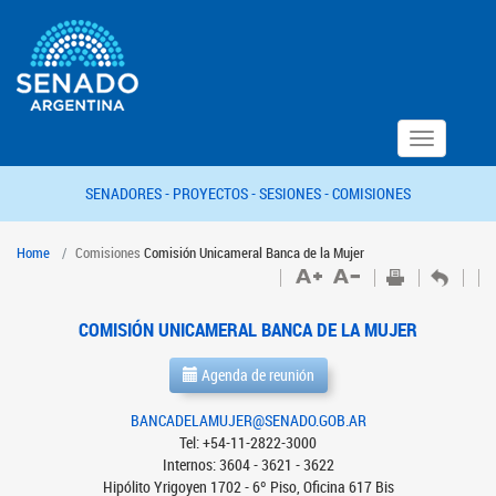
Toggle
navigation
SENADORES -
PROYECTOS -
SESIONES -
COMISIONES
Home
Comisiones
Comisión Unicameral Banca de la Mujer
COMISIÓN UNICAMERAL BANCA DE LA MUJER
Agenda de reunión
BANCADELAMUJER@SENADO.GOB.AR
Tel: +54-11-2822-3000
Internos: 3604 - 3621 - 3622
Hipólito Yrigoyen 1702 - 6º Piso, Oficina 617 Bis