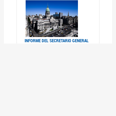
INFORME DEL SECRETARIO GENERAL
DE ONU SOBRE ACCESO A LA
JUSTICIA PARA MUJERES Y NIÑAS
12/06/2026
Durante el 70 período de sesiones de la
Comisión de la Condición Jurídica y Social de la
Mujer, el Secretario General de las Naciones
Unidas presentó el Informe "Garantizar y
fortalecer el acceso a la justicia para todas las
mujeres y las niñas".