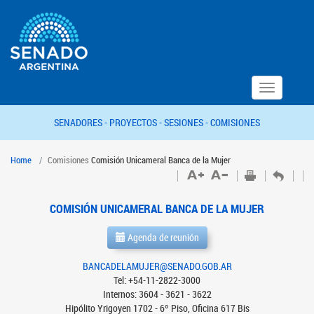
Toggle
navigation
SENADORES -
PROYECTOS -
SESIONES -
COMISIONES
Home
Comisiones
Comisión Unicameral Banca de la Mujer
COMISIÓN UNICAMERAL BANCA DE LA MUJER
Agenda de reunión
BANCADELAMUJER@SENADO.GOB.AR
Tel: +54-11-2822-3000
Internos: 3604 - 3621 - 3622
Hipólito Yrigoyen 1702 - 6º Piso, Oficina 617 Bis