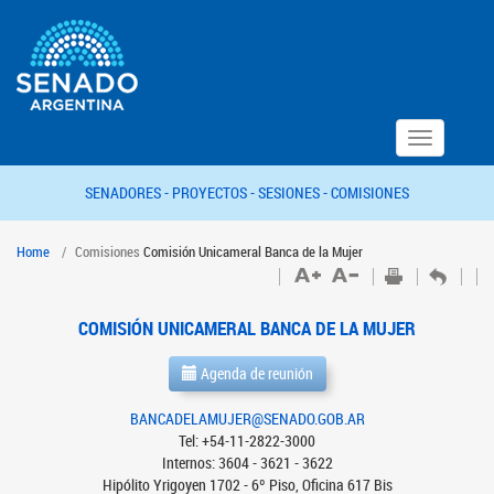
Toggle
navigation
SENADORES -
PROYECTOS -
SESIONES -
COMISIONES
Home
Comisiones
Comisión Unicameral Banca de la Mujer
COMISIÓN UNICAMERAL BANCA DE LA MUJER
Agenda de reunión
BANCADELAMUJER@SENADO.GOB.AR
Tel: +54-11-2822-3000
Internos: 3604 - 3621 - 3622
Hipólito Yrigoyen 1702 - 6º Piso, Oficina 617 Bis