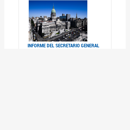
INFORME DEL SECRETARIO GENERAL
DE ONU SOBRE ACCESO A LA
JUSTICIA PARA MUJERES Y NIÑAS
12/06/2026
Durante el 70 período de sesiones de la
Comisión de la Condición Jurídica y Social de la
Mujer, el Secretario General de las Naciones
Unidas presentó el Informe "Garantizar y
fortalecer el acceso a la justicia para todas las
mujeres y las niñas".