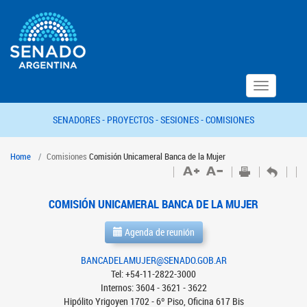
Toggle
navigation
SENADORES -
PROYECTOS -
SESIONES -
COMISIONES
Home
Comisiones
Comisión Unicameral Banca de la Mujer
COMISIÓN UNICAMERAL BANCA DE LA MUJER
Agenda de reunión
BANCADELAMUJER@SENADO.GOB.AR
Tel: +54-11-2822-3000
Internos: 3604 - 3621 - 3622
Hipólito Yrigoyen 1702 - 6º Piso, Oficina 617 Bis