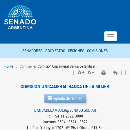
Toggle
navigation
SENADORES -
PROYECTOS -
SESIONES -
COMISIONES
Home
Comisiones
Comisión Unicameral Banca de la Mujer
COMISIÓN UNICAMERAL BANCA DE LA MUJER
Agenda de reunión
BANCADELAMUJER@SENADO.GOB.AR
Tel: +54-11-2822-3000
Internos: 3604 - 3621 - 3622
Hipólito Yrigoyen 1702 - 6º Piso, Oficina 617 Bis