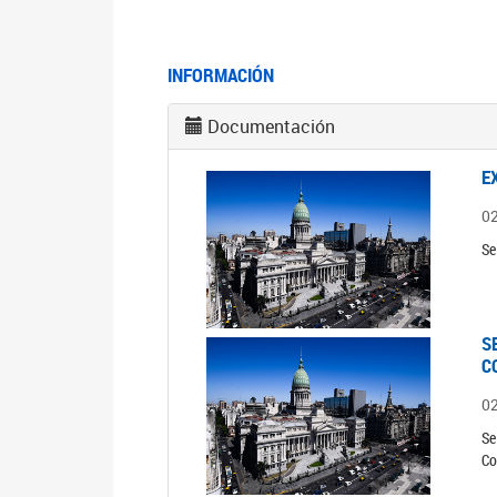
INFORMACIÓN
Documentación
E
0
Se
S
C
0
Se
Co