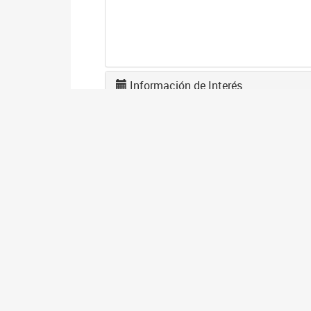
Información de Interés
L
F
1
El
en
co
I
D
1
El
gé