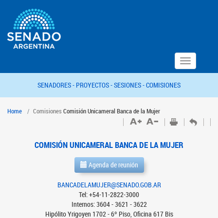
Toggle
navigation
SENADORES -
PROYECTOS -
SESIONES -
COMISIONES
Home
Comisiones
Comisión Unicameral Banca de la Mujer
COMISIÓN UNICAMERAL BANCA DE LA MUJER
Agenda de reunión
BANCADELAMUJER@SENADO.GOB.AR
Tel: +54-11-2822-3000
Internos: 3604 - 3621 - 3622
Hipólito Yrigoyen 1702 - 6º Piso, Oficina 617 Bis