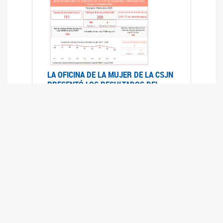
LA OFICINA DE LA MUJER DE LA CSJN
PRESENTÓ LOS RESULTADOS DEL
REGISTRO NACIONAL DE FEMICIDIOS
DE LA JUSTICIA ARGENTINA 2025
17/07/2026
El Registro Nacional de Femicidios de la
Justicia Argentina (RNFJA) identifica y analiza
las 204 causas judiciales iniciadas en 2025, en
las que se investigan los presuntos femicidios
de 200 mujeres cis, trans y travestis. Los datos
se encuentran disponibles para su consulta a
través de una nueva he