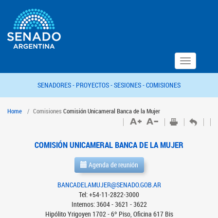
Toggle
navigation
SENADORES -
PROYECTOS -
SESIONES -
COMISIONES
Home
Comisiones
Comisión Unicameral Banca de la Mujer
COMISIÓN UNICAMERAL BANCA DE LA MUJER
Agenda de reunión
BANCADELAMUJER@SENADO.GOB.AR
Tel: +54-11-2822-3000
Internos: 3604 - 3621 - 3622
Hipólito Yrigoyen 1702 - 6º Piso, Oficina 617 Bis