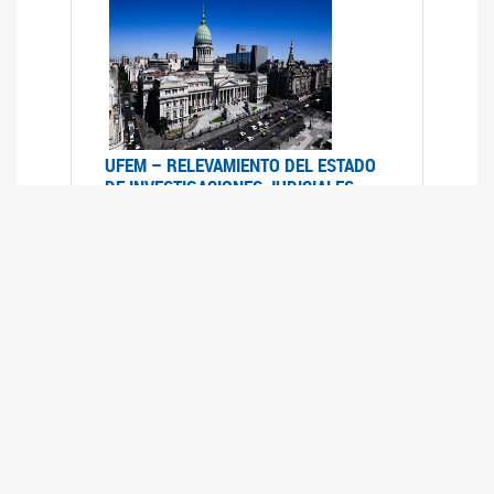
UFEM – RELEVAMIENTO DEL ESTADO
DE INVESTIGACIONES JUDICIALES
2015-2020
08/03/2022
La UFEM presenta el "Relevamiento del estado
de las investigaciones judiciales por muertes
violentas de mujeres cis, mujeres trans y
travestis en la Ciudad Autónoma de Buenos
Aires (años 2015-2020)"