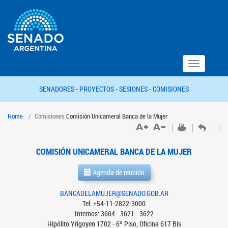
Toggle
navigation
SENADORES -
PROYECTOS -
SESIONES -
COMISIONES
Home
Comisiones
Comisión Unicameral Banca de la Mujer
COMISIÓN UNICAMERAL BANCA DE LA MUJER
Agenda de reunión
BANCADELAMUJER@SENADO.GOB.AR
Tel: +54-11-2822-3000
Internos: 3604 - 3621 - 3622
Hipólito Yrigoyen 1702 - 6º Piso, Oficina 617 Bis