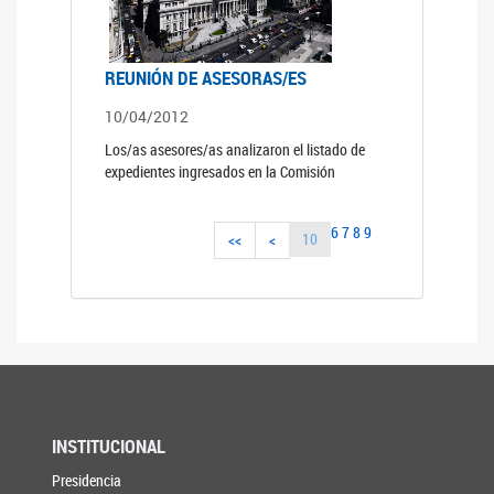
REUNIÓN DE ASESORAS/ES
10/04/2012
Los/as asesores/as analizaron el listado de
expedientes ingresados en la Comisión
6
7
8
9
10
<<
<
INSTITUCIONAL
Presidencia