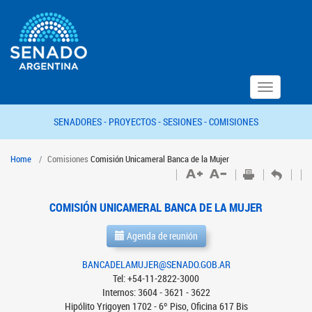
Toggle
navigation
SENADORES -
PROYECTOS -
SESIONES -
COMISIONES
Home
Comisiones
Comisión Unicameral Banca de la Mujer
COMISIÓN UNICAMERAL BANCA DE LA MUJER
Agenda de reunión
BANCADELAMUJER@SENADO.GOB.AR
Tel: +54-11-2822-3000
Internos: 3604 - 3621 - 3622
Hipólito Yrigoyen 1702 - 6º Piso, Oficina 617 Bis