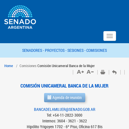
Toggle
navigation
SENADORES -
PROYECTOS -
SESIONES -
COMISIONES
Home
Comisiones
Comisión Unicameral Banca de la Mujer
COMISIÓN UNICAMERAL BANCA DE LA MUJER
Agenda de reunión
BANCADELAMUJER@SENADO.GOB.AR
Tel: +54-11-2822-3000
Internos: 3604 - 3621 - 3622
Hipólito Yrigoyen 1702 - 6º Piso, Oficina 617 Bis