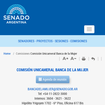
Toggle
navigation
SENADORES -
PROYECTOS -
SESIONES -
COMISIONES
Home
Comisiones
Comisión Unicameral Banca de la Mujer
COMISIÓN UNICAMERAL BANCA DE LA MUJER
Agenda de reunión
BANCADELAMUJER@SENADO.GOB.AR
Tel: +54-11-2822-3000
Internos: 3604 - 3621 - 3622
Hipólito Yrigoyen 1702 - 6º Piso, Oficina 617 Bis