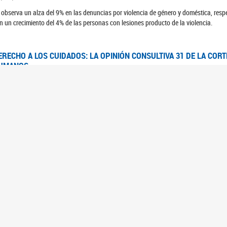
 observa un alza del 9% en las denuncias por violencia de género y doméstica, respe
n un crecimiento del 4% de las personas con lesiones producto de la violencia.
ERECHO A LOS CUIDADOS: LA OPINIÓN CONSULTIVA 31 DE LA COR
UMANOS
7/08/2025
 Corte IDH se pronunció sobre el derecho a los cuidados por pedido del Estado arg
FEM - RELEVAMIENTO DEL ESTADO DE LAS INVESTIGACIONES JUDI
UJERES CIS, MUJERES TRANS Y TRAVESTIS EN LA CIUDAD AUTÓN
6/06/2023
 UFEM presenta un estudio anual sobre el estado y la evolución de las investigacion
s, mujeres trans y travestis
FEM - INFORME RELEVAMIENTO DE FUENTES SECUNDARIAS DE DAT
6/05/2023