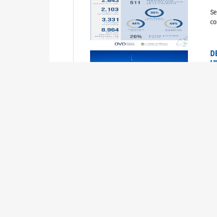
Se
co
D
H
0
La
U
M
0
La
ci
U
1