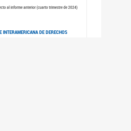
cto al informe anterior (cuarto trimestre de 2024)
TE INTERAMERICANA DE DERECHOS
entino
CIALES POR MUERTES VIOLENTAS DE
OMA DE BUENOS AIRES
es judiciales por muertes violentas de mujeres
OS SOBRE VIOLENCIA SEXUAL