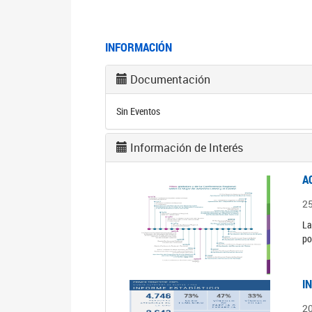
INFORMACIÓN
Documentación
Sin Eventos
Información de Interés
A
2
La
po
I
2