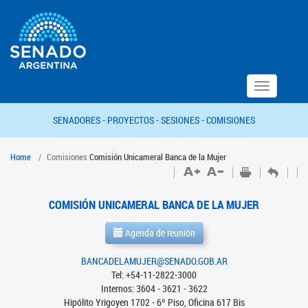
Toggle
navigation
SENADORES -
PROYECTOS -
SESIONES -
COMISIONES
Home
Comisiones
Comisión Unicameral Banca de la Mujer
COMISIÓN UNICAMERAL BANCA DE LA MUJER
Agenda de reunión
BANCADELAMUJER@SENADO.GOB.AR
Tel: +54-11-2822-3000
Internos: 3604 - 3621 - 3622
Hipólito Yrigoyen 1702 - 6º Piso, Oficina 617 Bis