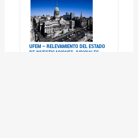
UFEM – RELEVAMIENTO DEL ESTADO
DE INVESTIGACIONES JUDICIALES
2015-2020
08/03/2022
La UFEM presenta el "Relevamiento del estado
de las investigaciones judiciales por muertes
violentas de mujeres cis, mujeres trans y
travestis en la Ciudad Autónoma de Buenos
Aires (años 2015-2020)"