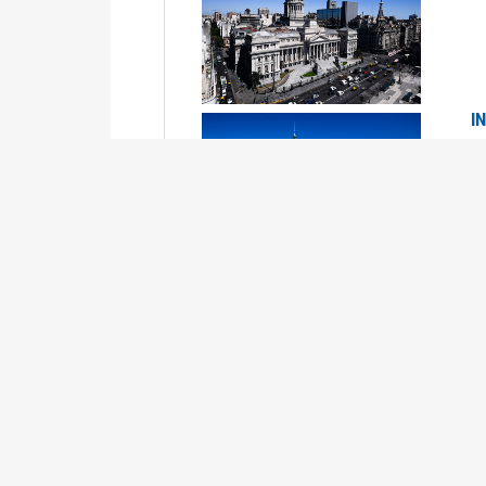
I
2
Se
P
G
2
La
Su
P
0