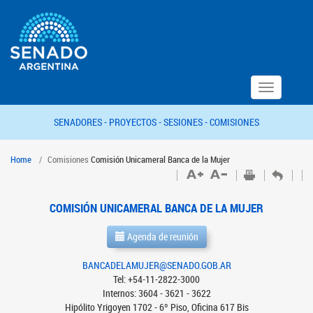
Toggle
navigation
SENADORES -
PROYECTOS -
SESIONES -
COMISIONES
Home
Comisiones
Comisión Unicameral Banca de la Mujer
COMISIÓN UNICAMERAL BANCA DE LA MUJER
Agenda de reunión
BANCADELAMUJER@SENADO.GOB.AR
Tel: +54-11-2822-3000
Internos: 3604 - 3621 - 3622
Hipólito Yrigoyen 1702 - 6º Piso, Oficina 617 Bis