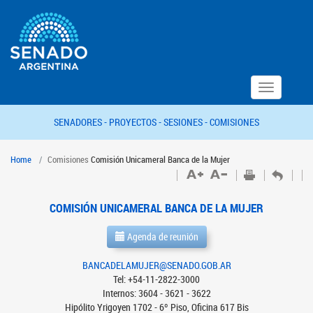
Toggle
navigation
SENADORES -
PROYECTOS -
SESIONES -
COMISIONES
Home
Comisiones
Comisión Unicameral Banca de la Mujer
COMISIÓN UNICAMERAL BANCA DE LA MUJER
Agenda de reunión
BANCADELAMUJER@SENADO.GOB.AR
Tel: +54-11-2822-3000
Internos: 3604 - 3621 - 3622
Hipólito Yrigoyen 1702 - 6º Piso, Oficina 617 Bis