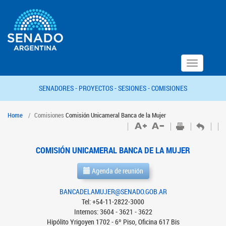
Toggle
navigation
SENADORES -
PROYECTOS -
SESIONES -
COMISIONES
Home
Comisiones
Comisión Unicameral Banca de la Mujer
COMISIÓN UNICAMERAL BANCA DE LA MUJER
Agenda de reunión
BANCADELAMUJER@SENADO.GOB.AR
Tel: +54-11-2822-3000
Internos: 3604 - 3621 - 3622
Hipólito Yrigoyen 1702 - 6º Piso, Oficina 617 Bis