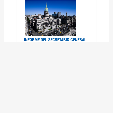
INFORME DEL SECRETARIO GENERAL
DE ONU SOBRE ACCESO A LA
JUSTICIA PARA MUJERES Y NIÑAS
12/06/2026
Durante el 70 período de sesiones de la
Comisión de la Condición Jurídica y Social de la
Mujer, el Secretario General de las Naciones
Unidas presentó el Informe "Garantizar y
fortalecer el acceso a la justicia para todas las
mujeres y las niñas".