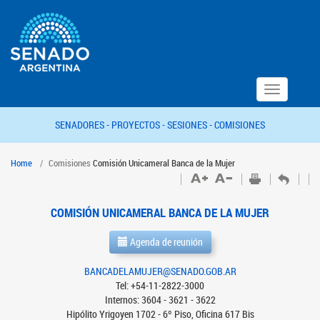
Toggle
navigation
SENADORES -
PROYECTOS -
SESIONES -
COMISIONES
Home
Comisiones
Comisión Unicameral Banca de la Mujer
COMISIÓN UNICAMERAL BANCA DE LA MUJER
Agenda de reunión
BANCADELAMUJER@SENADO.GOB.AR
Tel: +54-11-2822-3000
Internos: 3604 - 3621 - 3622
Hipólito Yrigoyen 1702 - 6º Piso, Oficina 617 Bis