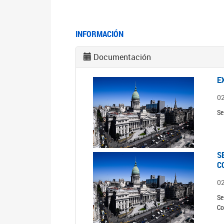
INFORMACIÓN
Documentación
E
0
Se
S
C
0
Se
Co