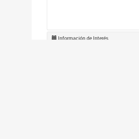
Información de Interés
L
F
1
El
en
co
I
D
1
El
gé