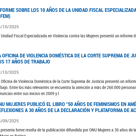
NFORME SOBRE LOS 10 AÑOS DE LA UNIDAD FISCAL ESPECIALIZAD
UFEM)
3/10/2025
 Unidad Fiscal Especializada en Violencia contra las Mujeres presentó un informe d
A OFICINA DE VIOLENCIA DOMÉSTICA DE LA CORTE SUPREMA DE J
US 17 AÑOS DE TRABAJO
2/10/2025
 Oficina de Violencia Doméstica de la Corte Suprema de Justicia presentó un inform
abajo. Entre los más relevantes se encuentra la atención a más de 260.000 persona
nuncias entre sus inicios en 2009 y l
NU MUJERES PUBLICÓ EL LIBRO “50 AÑOS DE FEMINISMOS EN AMÉR
EFLEXIONES A 30 AÑOS DE LA DECLARACIÓN Y PLATAFORMA DE AC
5/09/2025
 presenta breve reseña de la publicación difundida por ONU Mujeres a 30 años de la
 Mujer en Beijing.