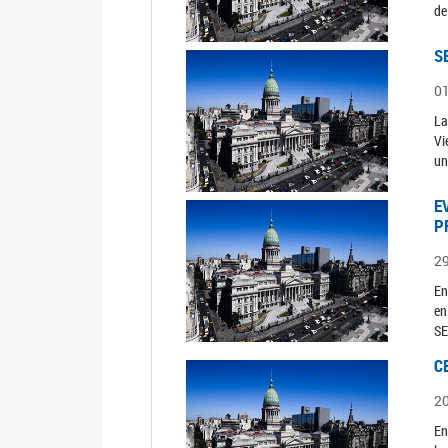
de
S
0
La
Vi
un
E
P
2
En
en
SE
C
2
En