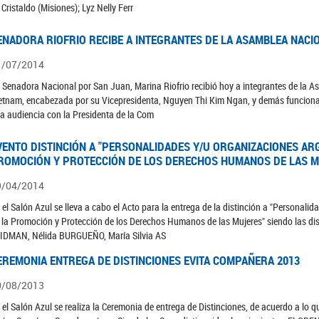
 Cristaldo (Misiones); Lyz Nelly Ferr
ENADORA RIOFRIO RECIBE A INTEGRANTES DE LA ASAMBLEA NACI
1/07/2014
 Senadora Nacional por San Juan, Marina Riofrio recibió hoy a integrantes de la A
etnam, encabezada por su Vicepresidenta, Nguyen Thi Kim Ngan, y demás funcionar
a audiencia con la Presidenta de la Com
VENTO DISTINCIÓN A "PERSONALIDADES Y/U ORGANIZACIONES AR
ROMOCIÓN Y PROTECCIÓN DE LOS DERECHOS HUMANOS DE LAS M
9/04/2014
 el Salón Azul se lleva a cabo el Acto para la entrega de la distinción a "Persona
 la Promoción y Protección de los Derechos Humanos de las Mujeres" siendo las di
IDMAN, Nélida BURGUEÑO, María Silvia AS
EREMONIA ENTREGA DE DISTINCIONES EVITA COMPAÑERA 2013
0/08/2013
 el Salón Azul se realiza la Ceremonia de entrega de Distinciones, de acuerdo a lo 