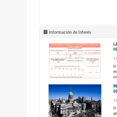
Información de Interés
L
F
1
El
en
co
I
D
1
El
gé