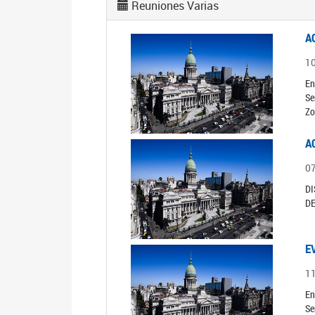
Reuniones Varias
A
1
En
Se
Zo
A
0
DI
D
E
1
En
Se