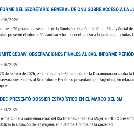
NFORME DEL SECRETARIO GENERAL DE ONU SOBRE ACCESO A LA J
2/06/2026
rante el 70 período de sesiones de la Comisión de la Condición Jurídica y Social de 
idas presentó el Informe "Garantizar y fortalecer el acceso a la justicia para todas l
OMITÉ CEDAW. OBSERVACIONES FINALES AL 8VO. INFORME PERIÓ
3/06/2026
 23 de febrero de 2026, el Comité para la Eliminación de la Discriminación contra l
servaciones Finales al 8vo. Informe Periódico presentado por Argentina, en relació
jeres.
NDEC PRESENTÓ DOSSIER ESTADÍSTICO EN EL MARCO DEL 8M
9/03/2026
 el marco de la conmemoración del Día Internacional de la Mujer, el INDEC presentó 
sibilizar la situación de las mujeres en distintos ámbitos de la sociedad.