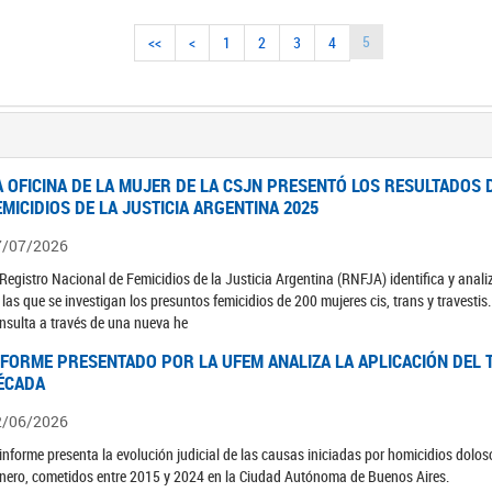
5
<<
<
1
2
3
4
A OFICINA DE LA MUJER DE LA CSJN PRESENTÓ LOS RESULTADOS 
EMICIDIOS DE LA JUSTICIA ARGENTINA 2025
7/07/2026
 Registro Nacional de Femicidios de la Justicia Argentina (RNFJA) identifica y anali
 las que se investigan los presuntos femicidios de 200 mujeres cis, trans y travesti
nsulta a través de una nueva he
NFORME PRESENTADO POR LA UFEM ANALIZA LA APLICACIÓN DEL T
ÉCADA
2/06/2026
 informe presenta la evolución judicial de las causas iniciadas por homicidios dolo
nero, cometidos entre 2015 y 2024 en la Ciudad Autónoma de Buenos Aires.