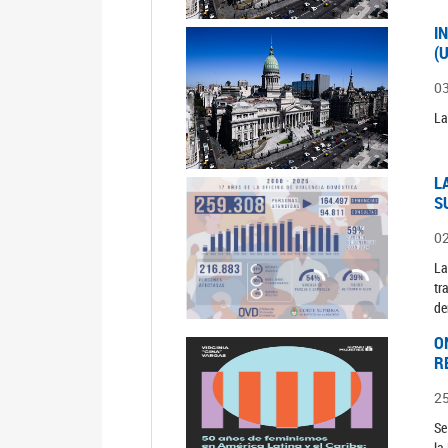
I
(
0
La
L
S
0
La
tr
de
O
R
2
Se
la