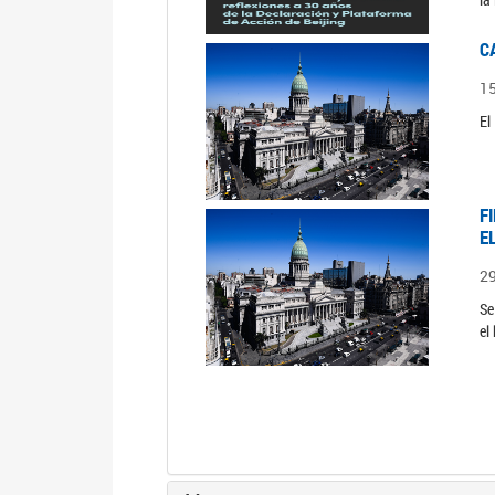
C
1
El
F
E
2
Se
el