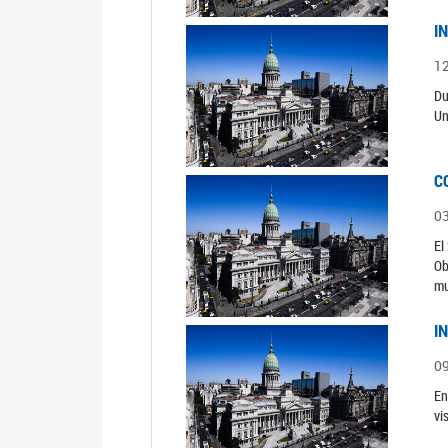
I
1
Du
Un
C
0
El
Ob
mu
I
0
En
vi