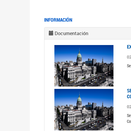
INFORMACIÓN
Documentación
E
0
Se
S
C
0
Se
Co