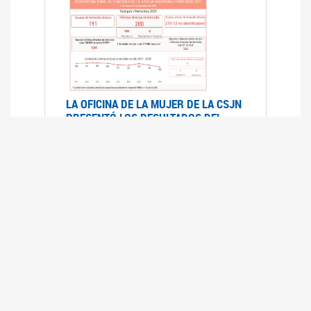
LA OFICINA DE LA MUJER DE LA CSJN
PRESENTÓ LOS RESULTADOS DEL
REGISTRO NACIONAL DE FEMICIDIOS
DE LA JUSTICIA ARGENTINA 2025
17/07/2026
El Registro Nacional de Femicidios de la
Justicia Argentina (RNFJA) identifica y analiza
las 204 causas judiciales iniciadas en 2025, en
las que se investigan los presuntos femicidios
de 200 mujeres cis, trans y travestis. Los datos
se encuentran disponibles para su consulta a
través de una nueva he