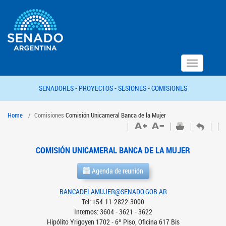
Toggle
navigation
SENADORES -
PROYECTOS -
SESIONES -
COMISIONES
Home
Comisiones
Comisión Unicameral Banca de la Mujer
COMISIÓN UNICAMERAL BANCA DE LA MUJER
Agenda de reunión
BANCADELAMUJER@SENADO.GOB.AR
Tel: +54-11-2822-3000
Internos: 3604 - 3621 - 3622
Hipólito Yrigoyen 1702 - 6º Piso, Oficina 617 Bis