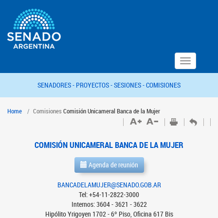
Toggle
navigation
SENADORES -
PROYECTOS -
SESIONES -
COMISIONES
Home
Comisiones
Comisión Unicameral Banca de la Mujer
COMISIÓN UNICAMERAL BANCA DE LA MUJER
Agenda de reunión
BANCADELAMUJER@SENADO.GOB.AR
Tel: +54-11-2822-3000
Internos: 3604 - 3621 - 3622
Hipólito Yrigoyen 1702 - 6º Piso, Oficina 617 Bis