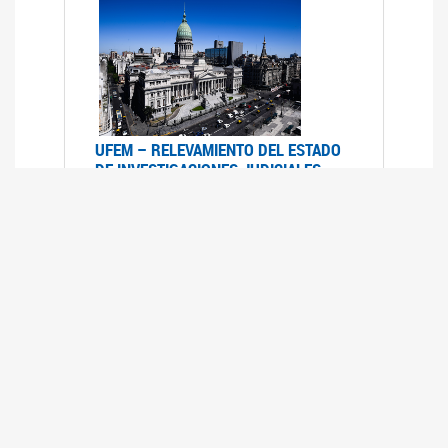
UFEM – RELEVAMIENTO DEL ESTADO
DE INVESTIGACIONES JUDICIALES
2015-2020
08/03/2022
La UFEM presenta el "Relevamiento del estado
de las investigaciones judiciales por muertes
violentas de mujeres cis, mujeres trans y
travestis en la Ciudad Autónoma de Buenos
Aires (años 2015-2020)"