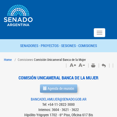
Toggle
navigation
SENADORES -
PROYECTOS -
SESIONES -
COMISIONES
Home
Comisiones
Comisión Unicameral Banca de la Mujer
COMISIÓN UNICAMERAL BANCA DE LA MUJER
Agenda de reunión
BANCADELAMUJER@SENADO.GOB.AR
Tel: +54-11-2822-3000
Internos: 3604 - 3621 - 3622
Hipólito Yrigoyen 1702 - 6º Piso, Oficina 617 Bis