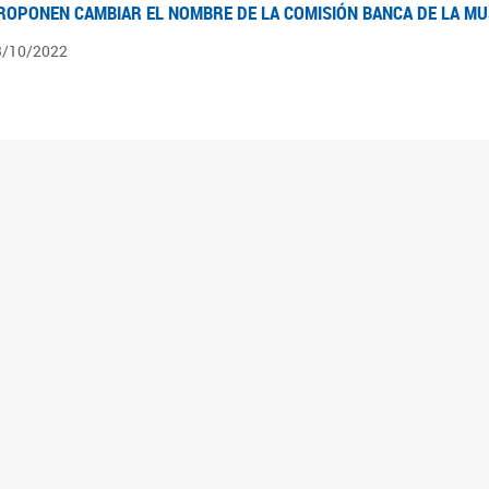
ROPONEN CAMBIAR EL NOMBRE DE LA COMISIÓN BANCA DE LA M
3/10/2022
ÍNTESIS N° 4
3/08/2022
pedientes pendientes en la Comisión Banca de la Mujer desde el 03/06/22 al 03/08
ÍNTESIS 3°
2/06/2022
pedientes pendientes en la Comisión Banca de la Mujer desde el 06/04/22 al 02/06