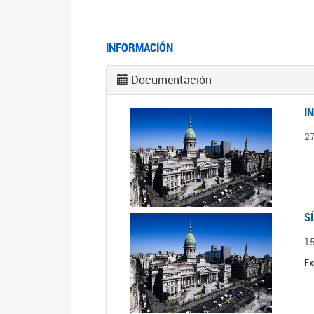
INFORMACIÓN
Documentación
I
2
S
1
Ex