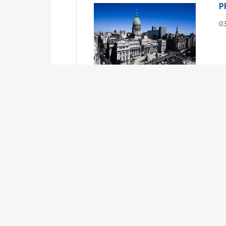
P
0
S
0
Ex
S
0
Ex