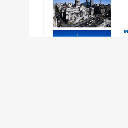
I
2
Se
P
G
2
La
Su
P
0