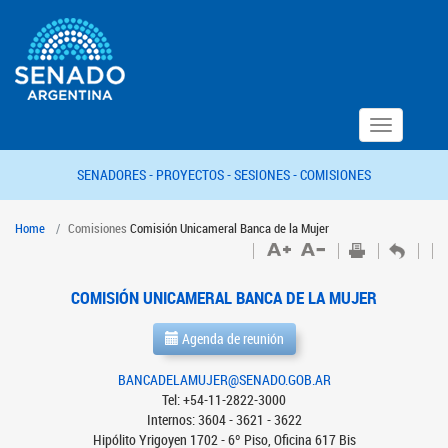
Toggle
navigation
SENADORES -
PROYECTOS -
SESIONES -
COMISIONES
Home
Comisiones
Comisión Unicameral Banca de la Mujer
COMISIÓN UNICAMERAL BANCA DE LA MUJER
Agenda de reunión
BANCADELAMUJER@SENADO.GOB.AR
Tel: +54-11-2822-3000
Internos: 3604 - 3621 - 3622
Hipólito Yrigoyen 1702 - 6º Piso, Oficina 617 Bis