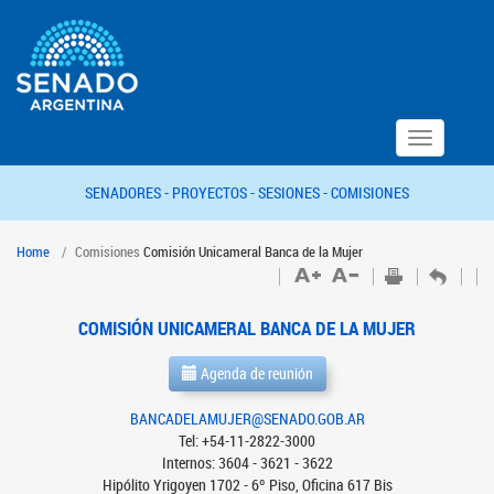
Toggle
navigation
SENADORES -
PROYECTOS -
SESIONES -
COMISIONES
Home
Comisiones
Comisión Unicameral Banca de la Mujer
COMISIÓN UNICAMERAL BANCA DE LA MUJER
Agenda de reunión
BANCADELAMUJER@SENADO.GOB.AR
Tel: +54-11-2822-3000
Internos: 3604 - 3621 - 3622
Hipólito Yrigoyen 1702 - 6º Piso, Oficina 617 Bis