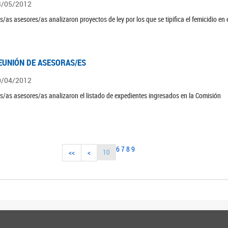
3/05/2012
s/as asesores/as analizaron proyectos de ley por los que se tipifica el femicidio en
EUNIÓN DE ASESORAS/ES
0/04/2012
s/as asesores/as analizaron el listado de expedientes ingresados en la Comisión
6
7
8
9
10
<<
<