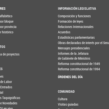
ORES
INFORMACIÓN LEGISLATIVA
alfabético
Composición y funciones
por bloque
Formación de leyes
por provincia
Relaciones Internacionales
 histórico
Acuerdos
Estadísticas parlamentarias
Obras declaradas de interés por el Se
TOS
Mensajes presidenciales
Informes de la Jefatura
a de proyectos
de Gabinete de Ministros
Reforma constitucional de 1949
ES
Reforma constitucional de 1994
nes
ÓRDENES DEL DÍA
 de Labor
 Entrados
COMUNIDAD
tal
s Taquigráficas
Cultura
 de Novedades
Visitas guiadas
TV en vivo