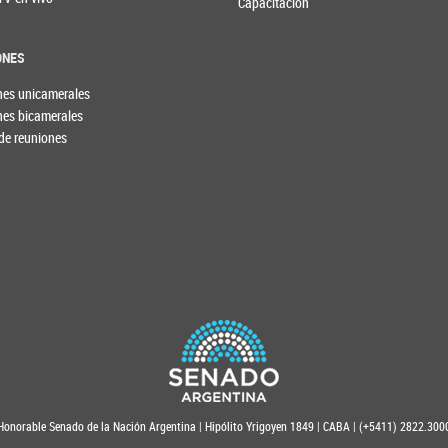
Capacitación
ONES
nes unicamerales
nes bicamerales
de reuniones
Honorable Senado de la Nación Argentina | Hipólito Yrigoyen 1849 | CABA | (+5411) 2822.300