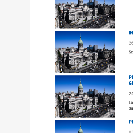
I
2
Se
P
G
2
La
Su
P
0