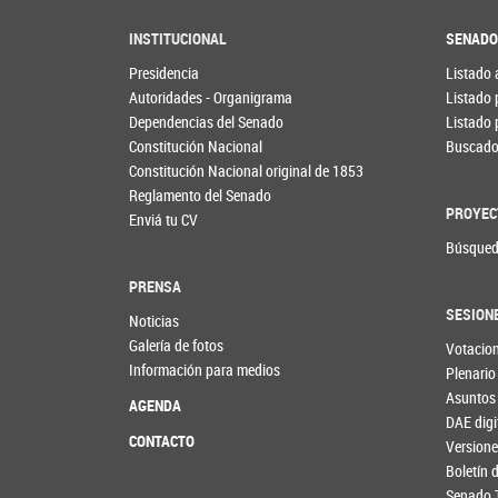
INSTITUCIONAL
SENAD
Presidencia
Listado 
Autoridades - Organigrama
Listado 
Dependencias del Senado
Listado 
Constitución Nacional
Buscador
Constitución Nacional original de 1853
Reglamento del Senado
PROYEC
Enviá tu CV
Búsqued
PRENSA
SESION
Noticias
Galería de fotos
Votacio
Información para medios
Plenario
Asuntos
AGENDA
DAE digi
CONTACTO
Versione
Boletín
Senado 