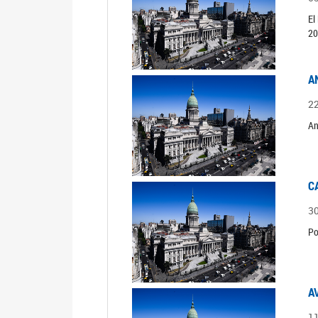
El
20
A
2
An
C
3
Po
A
1