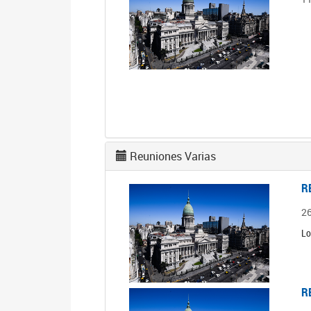
Reuniones Varias
R
2
Lo
R