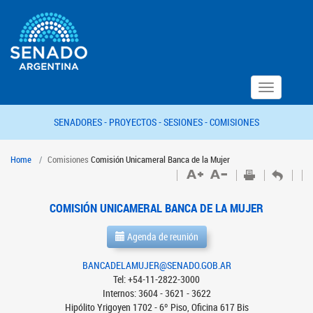
Toggle
navigation
SENADORES -
PROYECTOS -
SESIONES -
COMISIONES
Home
Comisiones
Comisión Unicameral Banca de la Mujer
COMISIÓN UNICAMERAL BANCA DE LA MUJER
Agenda de reunión
BANCADELAMUJER@SENADO.GOB.AR
Tel: +54-11-2822-3000
Internos: 3604 - 3621 - 3622
Hipólito Yrigoyen 1702 - 6º Piso, Oficina 617 Bis