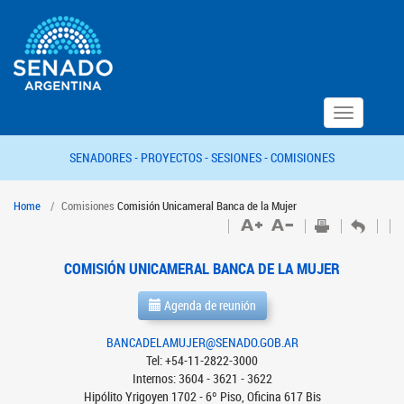
Toggle
navigation
SENADORES -
PROYECTOS -
SESIONES -
COMISIONES
Home
Comisiones
Comisión Unicameral Banca de la Mujer
COMISIÓN UNICAMERAL BANCA DE LA MUJER
Agenda de reunión
BANCADELAMUJER@SENADO.GOB.AR
Tel: +54-11-2822-3000
Internos: 3604 - 3621 - 3622
Hipólito Yrigoyen 1702 - 6º Piso, Oficina 617 Bis