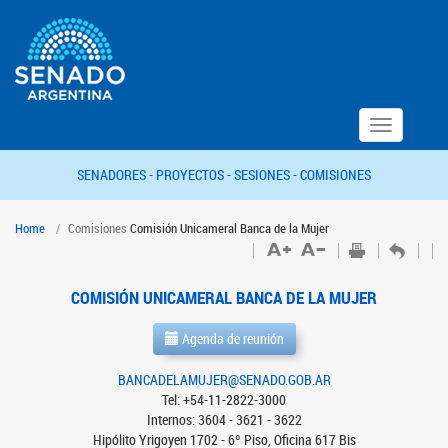
Toggle
navigation
SENADORES -
PROYECTOS -
SESIONES -
COMISIONES
Home
Comisiones
Comisión Unicameral Banca de la Mujer
COMISIÓN UNICAMERAL BANCA DE LA MUJER
Agenda de reunión
BANCADELAMUJER@SENADO.GOB.AR
Tel: +54-11-2822-3000
Internos: 3604 - 3621 - 3622
Hipólito Yrigoyen 1702 - 6º Piso, Oficina 617 Bis